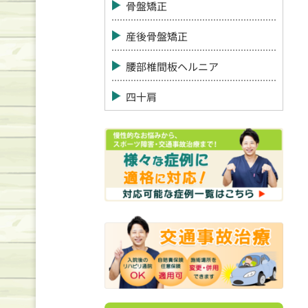
骨盤矯正
産後骨盤矯正
腰部椎間板ヘルニア
四十肩