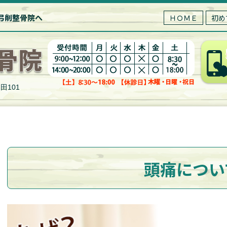
弓削整骨院へ
ＨＯＭＥ
初め
田101
頭痛につい