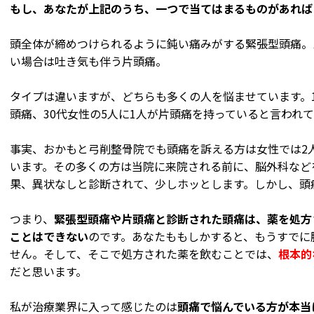
もし、あなたが上記のうち、一つで当てはまるものがあれば
頭全体が締めつけられるように鈍い痛みがする緊張型頭痛。
い場合は吐き気も伴う片頭痛。
タイプは違いますが、どちらも多くの人を悩ませています。1
頭痛、30代女性の5人に1人が片頭痛を持っていると言われ
事実、おかもと弓削整骨院でも頭痛を訴える方は女性では2人
います。その多くの方は当院に来院される前に、脳外科など
果、異状なしと診断されて、少しホッとします。しかし、頭
つまり、
緊張型頭痛や片頭痛と診断された頭痛は、薬を処方
ことはできない
のです。あなたももしかすると、もうすでに
せん。そして、そこで処方された薬を飲むことでは、
根本的
だと思います。
私が治療業界に入って感じたのは
頭痛で悩んでいる方が本当