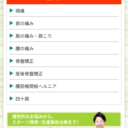
頭痛
首の痛み
肩の痛み・肩こり
腰の痛み
骨盤矯正
産後骨盤矯正
腰部椎間板ヘルニア
四十肩